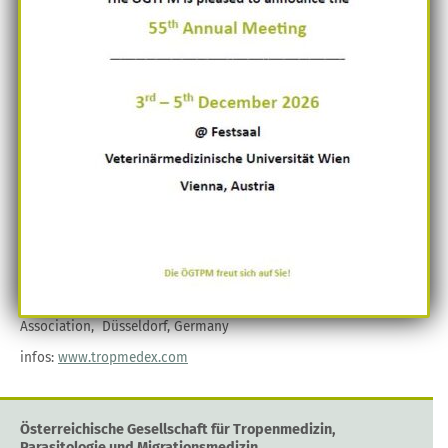
23rd Tropical Medicine Excursion for
healthcare professionals to Uganda
Termin Details
Start:
11 März 2018
Ende:
23 März 2018
Terminkategorien:
Fremdveranstaltungen
Ort:
East Afrika / Kampala, / Uganda
Round-trip excursion (approx. 1400 km by bus) on clinical
tropical medicine and travellers‘ health in the endemic regions
of Uganda. Accredited with 60 CME hours by the Medical
Association, Düsseldorf, Germany
infos:
www.tropmedex.com
Österreichische Gesellschaft für Tropenmedizin,
Parasitologie und Migrationsmedizin