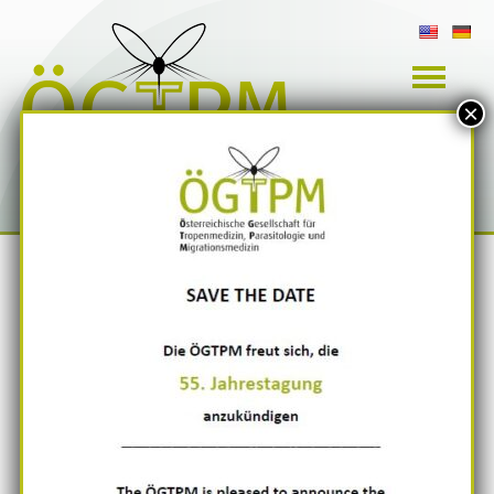
×
Österreichische Gesellschaft für
Tropenmedizin, Parasitologie und Migrationsmedizin
Nächste Veranstaltungen
Veranstaltungsarchiv
Dokumentenarchiv