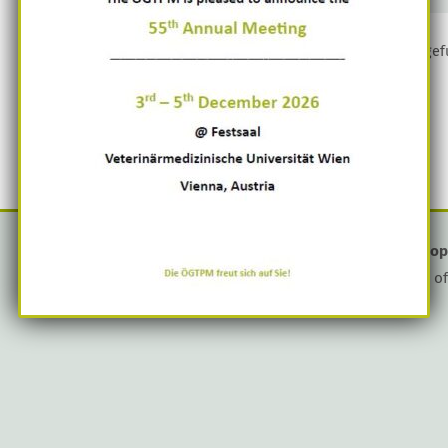
Leider wurden keine Ergebnisse für das angefragte Archiv gef
ZURÜCK
Österreichische Gesellschaft für Tro
E
o