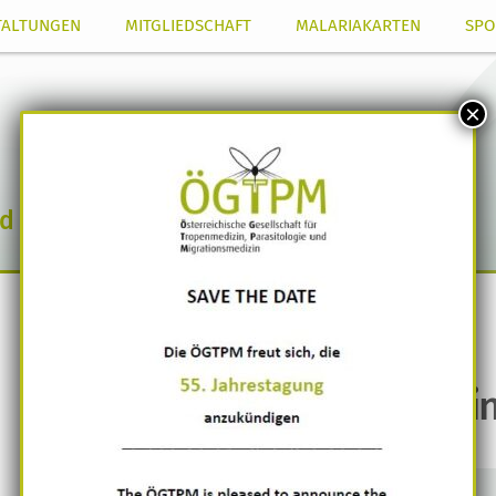
TALTUNGEN
MITGLIEDSCHAFT
MALARIAKARTEN
SPO
×
nd Migrationsmedizin
Termin am
Veterinärmedizin
Nichts gefunden